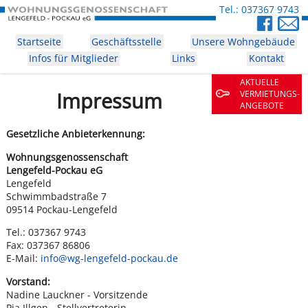
Tel.: 037367 9743
Startseite
Geschäftsstelle
Unsere Wohngebäude
Infos für Mitglieder
Links
Kontakt
AKTUELLE
Impressum
VERMIETUNGS­
ANGEBOTE
Gesetzliche Anbieterkennung:
Wohnungsgenossenschaft
Lengefeld-Pockau eG
Lengefeld
Schwimmbadstraße 7
09514 Pockau-Lengefeld
Tel.: 037367 9743
Fax: 037367 86806
E-Mail:
info@wg-lengefeld-pockau.de
Vorstand:
Nadine Lauckner - Vorsitzende
Pia Illgen - Stellvertreterin